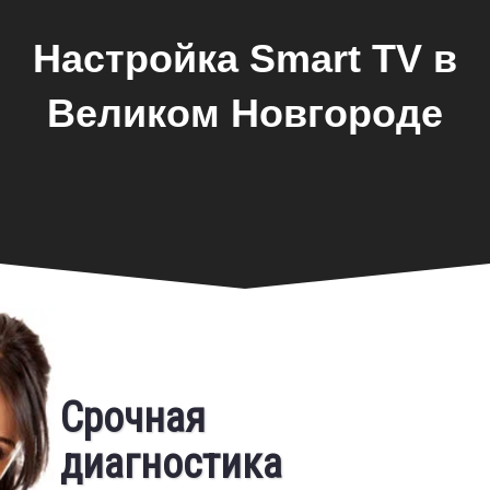
Настройка Smart TV в
Великом Новгороде
Срочная
Фирменная гарантия
диагностика
Бесплатный выезд
Предоставляем фирменную