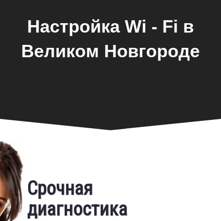
Настройка Wi - Fi в
Великом Новгороде
Срочная
Фирменная гарантия
диагностика
Бесплатный выезд
Предоставляем фирменную